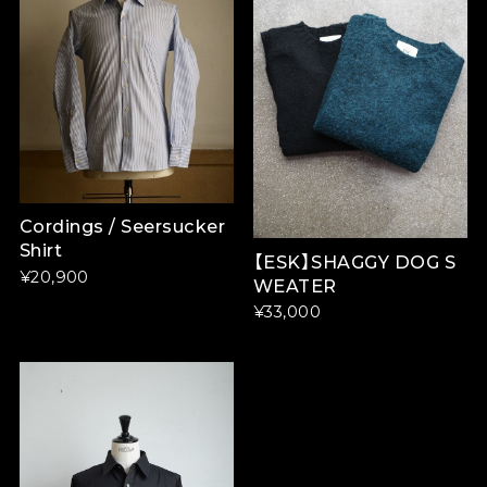
Cordings / Seersucker
Shirt
【ESK】SHAGGY DOG S
¥20,900
WEATER
¥33,000